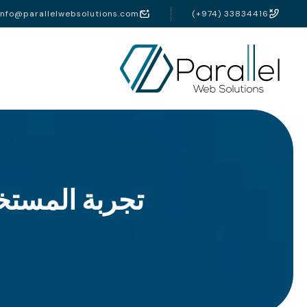
info@parallelwebsolutions.com
(+974) 33834416
تجربة المستخ