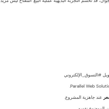
 قد تحسم التجربة البديهية عملية البيع. المفتاح ليس مزيدًا
يل #التسوق_الإلكتروني
عر
عند جاهزية المشروع.
الموضوع نفسه.