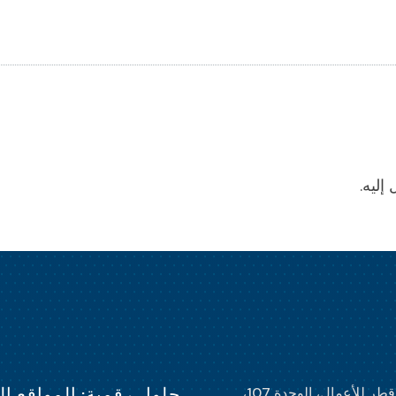
إليه.
حلول رقمية: المواقع الإلكترونية 
حاضنة قطر للأعمال، الوحدة 107،