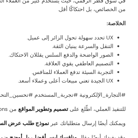
في سوق قطر الرقمي، حيث يستخدم كثير من العملاء الجوال،
من الخصائص، بل احتكاكًا أقل.
الخلاصة:
UX تحدد سهولة تحول الزائر إلى عميل.
التنقل والسرعة يبنيان الثقة.
الصور الواضحة والدفع السلس يقللان الاحتكاك.
التصميم العاطفي يقوي العلاقة.
التجربة السيئة تدفع العملاء للمنافس.
UX الجيدة تعني مبيعات أعلى وعملاء أسعد.
#التجارة_الإلكترونية #تجربة_المستخدم #تحسين_التحو
للتنفيذ العملي، اطّلع على
تصميم وتطوير المواقع
من Parallel Web Solutions.
ويمكنك أيضًا إرسال متطلباتك عبر
نموذج طلب عرض الس
وقد يفيدك أيضًا مقال
منافسك ليس أفضل، بل أوضح
ضمن 