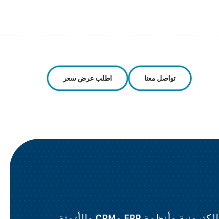
تواصل معنا
اطلب عرض سعر
وأنظمة ERP وCRM والأتمتة