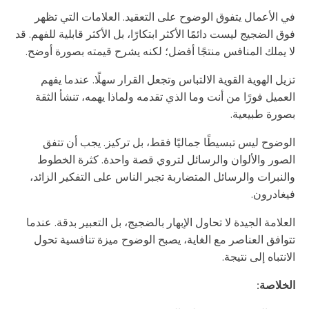
في الأعمال يتفوق الوضوح على التعقيد. العلامات التي تظهر
فوق الضجيج ليست دائمًا الأكثر ابتكارًا، بل الأكثر قابلية للفهم. قد
لا يملك المنافس منتجًا أفضل؛ لكنه يشرح قيمته بصورة أوضح.
تزيل الهوية القوية الالتباس وتجعل القرار سهلًا. عندما يفهم
العميل فورًا من أنت وما الذي تقدمه ولماذا يهمه، تنشأ الثقة
بصورة طبيعية.
الوضوح ليس تبسيطًا جماليًا فقط، بل تركيز. يجب أن تتفق
الصور والألوان والرسائل لتروي قصة واحدة. كثرة الخطوط
والنبرات والرسائل المتضاربة تجبر الناس على التفكير الزائد،
فيغادرون.
العلامة الجيدة لا تحاول الإبهار بالضجيج، بل التعبير بدقة. عندما
تتوافق العناصر مع الغاية، يصبح الوضوح ميزة تنافسية تحول
الانتباه إلى نتيجة.
الخلاصة: