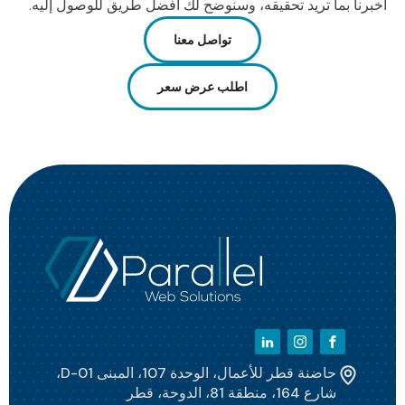
أخبرنا بما تريد تحقيقه، وسنوضح لك أفضل طريق للوصول إليه.
تواصل معنا
اطلب عرض سعر
حاضنة قطر للأعمال، الوحدة 107، المبنى D-01،
شارع 164، منطقة 81، الدوحة، قطر