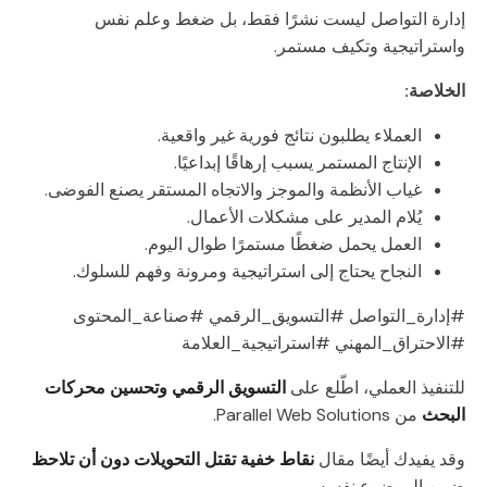
إدارة التواصل ليست نشرًا فقط، بل ضغط وعلم نفس
واستراتيجية وتكيف مستمر.
الخلاصة:
العملاء يطلبون نتائج فورية غير واقعية.
الإنتاج المستمر يسبب إرهاقًا إبداعيًا.
غياب الأنظمة والموجز والاتجاه المستقر يصنع الفوضى.
يُلام المدير على مشكلات الأعمال.
العمل يحمل ضغطًا مستمرًا طوال اليوم.
النجاح يحتاج إلى استراتيجية ومرونة وفهم للسلوك.
#إدارة_التواصل #التسويق_الرقمي #صناعة_المحتوى
#الاحتراق_المهني #استراتيجية_العلامة
للتنفيذ العملي، اطّلع على
التسويق الرقمي وتحسين محركات
البحث
من Parallel Web Solutions.
وقد يفيدك أيضًا مقال
نقاط خفية تقتل التحويلات دون أن تلاحظ
ضمن الموضوع نفسه.