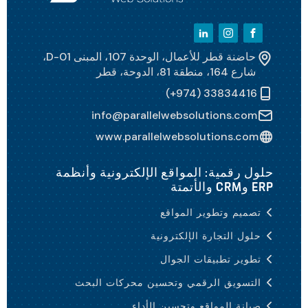
حاضنة قطر للأعمال، الوحدة 107، المبنى D-01،
شارع 164، منطقة 81، الدوحة، قطر
(+974) 33834416
info@parallelwebsolutions.com
www.parallelwebsolutions.com
حلول رقمية: المواقع الإلكترونية وأنظمة
ERP وCRM والأتمتة
تصميم وتطوير المواقع
حلول التجارة الإلكترونية
تطوير تطبيقات الجوال
التسويق الرقمي وتحسين محركات البحث
صيانة المواقع وتحسين الأداء