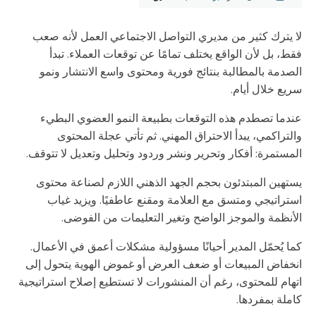
لا يترك كثير من مديري التواصل الاجتماعي العمل لأنه صعب
فقط، بل لأن الواقع يختلف تمامًا عن توقعات العملاء. تبدأ
الصدمة بالمطالبة بنتائج فورية ومحتوى واسع الانتشار ونمو
سريع خلال أيام.
عندما تصطدم هذه التوقعات بطبيعة النمو العضوي البطيء
والتراكمي، يبدأ الاحتراق المهني. ثم تأتي عجلة المحتوى
المستمرة: أفكار وتحرير ونشر وردود وتحليل وتعديل لا تتوقف.
يستهين المبتدئون بحجم الجهد الذهني اللازم لصناعة محتوى
استراتيجي ومتسق مع العلامة ومقنع عاطفيًا. ويزيد غياب
الأنظمة والموجز الواضح وتغير التعليمات من الفوضى.
كما يُحمّل المدير أحيانًا مسؤولية مشكلات أعمق في الأعمال.
انخفاض المبيعات أو ضعف العرض أو غموض الهوية يتحول إلى
اتهام للمحتوى، رغم أن المنشورات لا تستطيع إصلاح استراتيجية
كاملة بمفردها.