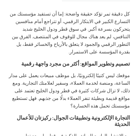
كل دقيقة تمر تؤكد حقيقة واضحة: إما أن تستفيد مؤسستك من
التسارع الكبير في الابتكار الرقمي، أو تتراجع أمام منافسين
يتحركون بسرعة أكبر. في سوق قطر ودول الخليج شديد
التنافس، لم يعد هناك مجال للوقوف في المنتصف. الفرق بين
التطور الرقمي والجمود لا يتعلق بالأرباح والخسائر فقط، بل
بقدرة المؤسسة على الاستمرار.
تصميم وتطوير المواقع: أكثر من مجرد واجهة رقمية
موقعك ليس كتيبًا إلكترونيًا، بل موظف مبيعات يعمل على مدار
الساعة، ومنصة لخدمة العملاء، وسفير لعلامتك التجارية. ومع
ذلك، لا تزال شركات كثيرة في قطر ودول الخليج تعتمد على
مواقع قديمة وبطيئة تنفر العملاء بدلًا من جذبهم. فهل تستطيع
مؤسستك تحمل هذه الخسارة؟
التجارة الإلكترونية وتطبيقات الجوال: ركيزتان للأعمال
الحديثة
مع الانتشار الواسع للهواتف الذكية في قطر، لم يعد تطوير