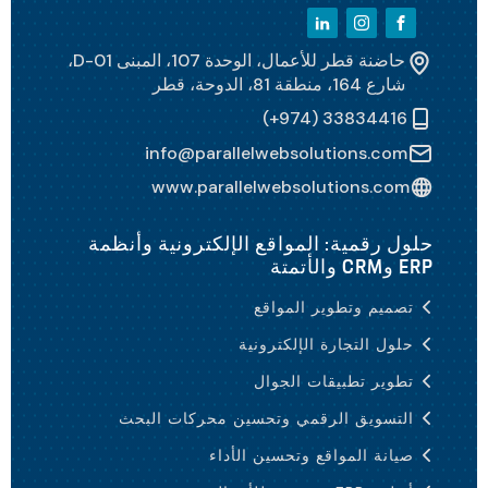
حاضنة قطر للأعمال، الوحدة 107، المبنى D-01،
شارع 164، منطقة 81، الدوحة، قطر
(+974) 33834416
info@parallelwebsolutions.com
www.parallelwebsolutions.com
حلول رقمية: المواقع الإلكترونية وأنظمة
ERP وCRM والأتمتة
تصميم وتطوير المواقع
حلول التجارة الإلكترونية
تطوير تطبيقات الجوال
التسويق الرقمي وتحسين محركات البحث
صيانة المواقع وتحسين الأداء