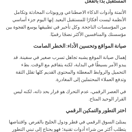
المستقبل بدأ بالفعل
الأتمتة وأدوات الذكاء الاصطناعي وروبوتات المحادثة وتكامل
الأنظمة ليست أفكارًا للمستقبل البعيد. إنها اليوم جزء أساسي
من المؤسسات الناجحة. وكل تأخير في تطبيقها يوسع الفجوة بين
مؤسستك والمنافسين الأكثر نضجًا رقميًا.
صيانة المواقع وتحسين الأداء: الخطر الصامت
إهمال صيانة الموقع يشبه تجاهل تسرب صغير في سفينة. قد
يبدو الأمر بسيطًا في البداية، لكنه يتفاقم مع الوقت. بطء
التحميل والروابط المعطلة والمحتوى القديم كلها تقلل الثقة
وتدفع العملاء المحتملين إلى المغادرة.
في العصر الرقمي، عدم التحرك هو قرار بحد ذاته، لكنه ليس
القرار الوحيد المتاح.
اختر التطور والتمكين الرقمي
يمتلئ السوق الرقمي في قطر ودول الخليج بالفرص. واقتناصها
يتطلب أكثر من شراء أدوات تقنية؛ فهو يحتاج إلى تبني التطور