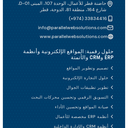
حاضنة قطر للأعمال، الوحدة 107، المبنى D-01،
شارع 164، منطقة 81، الدوحة، قطر
(+974) 33834416
info@parallelwebsolutions.com
www.parallelwebsolutions.com
حلول رقمية: المواقع الإلكترونية وأنظمة
ERP وCRM والأتمتة
تصميم وتطوير المواقع
حلول التجارة الإلكترونية
تطوير تطبيقات الجوال
التسويق الرقمي وتحسين محركات البحث
صيانة المواقع وتحسين الأداء
أنظمة ERP مخصصة للأعمال
أنظمة CRM والإدارة الداخلية