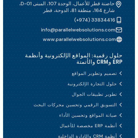
حاضنة قطر للأعمال، الوحدة 107، المبنى D-01،
شارع 164، منطقة 81، الدوحة، قطر
(+974) 33834416
info@parallelwebsolutions.com
www.parallelwebsolutions.com
حلول رقمية: المواقع الإلكترونية وأنظمة
ERP وCRM والأتمتة
تصميم وتطوير المواقع
حلول التجارة الإلكترونية
تطوير تطبيقات الجوال
التسويق الرقمي وتحسين محركات البحث
صيانة المواقع وتحسين الأداء
أنظمة ERP مخصصة للأعمال
أنظمة CRM والإدارة الداخلية