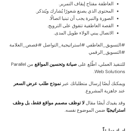
العاطفة مفتاح إيقاف التمرير.
المحتوى الذي يصنع شعورًا يُشارك ويُتذكر.
الصورة والنبرة يجب أن تبنيا اتصالًا.
القصة العاطفية تتفوق على الترويج.
الاتصال يبني الولاء طويل المدى.
#التسويق_العاطفي #استراتيجية_التواصل #قصص_العلامة
#التسويق_الرقمي
للتنفيذ العملي، اطّلع على
صيانة وتحسين المواقع
من Parallel
Web Solutions.
ويمكنك أيضًا إرسال متطلباتك عبر
نموذج طلب عرض السعر
عند جاهزية المشروع.
وقد يفيدك أيضًا مقال
لا توظف مصمم مواقع فقط، بل وظف
استراتيجيًا
ضمن الموضوع نفسه.
اترك تعليقاً