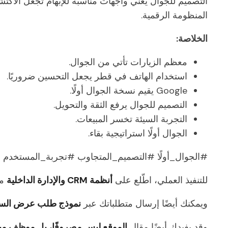
التصميم للجوال يعني واجهات مناسبة للإبهام تجعل الاكتش
المنظومة الرقمية.
الخلاصة:
معظم الزيارات تأتي من الجوال.
استخدام الهاتف في قطر يجعل التحسين ضروريًا.
Google يقيم نسخة الجوال أولًا.
التصميم للجوال يرفع الثقة والتحويل.
التجربة السيئة تخسر المبيعات.
الجوال أولًا استراتيجية بقاء.
#الجوال_أولًا #التصميم_المتجاوب #تجربة_المستخدم
للتنفيذ العملي، اطّلع على
أنظمة CRM والإدارة الداخلية
من lutions
ويمكنك أيضًا إرسال متطلباتك عبر
نموذج طلب عرض الس
وقد يفيدك أيضًا مقال
الموقع ليس مصروفًا، بل موظف مبيع