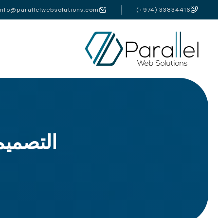
info@parallelwebsolutions.com
(+974) 33834416
التصميم 