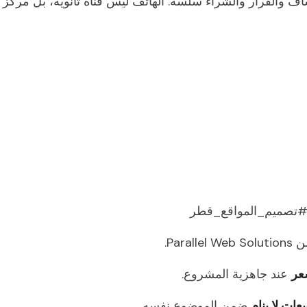
اف والقرار والشراء سلسة. الهاتف ليس قناة ثانوية، بل مركز
 #تصميم_المواقع_قطر
Parallel Web So.
عر
عند جاهزية المشروع.
ات لا ينام
ضمن الموضوع نفسه.