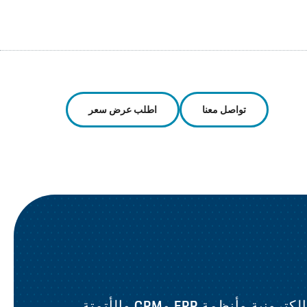
تواصل معنا
اطلب عرض سعر
وأنظمة ERP وCRM والأتمتة