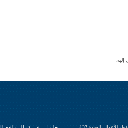
إليه.
حلول رقمية: المواقع الإلكترونية 
حاضنة قطر للأعمال، الوحدة 107،