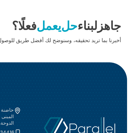
جاهز
لبناء
حل
يعمل
فعلًا؟
أخبرنا بما تريد تحقيقه، وسنوضح لك أفضل طريق للوصول 
الدوحة،
834416