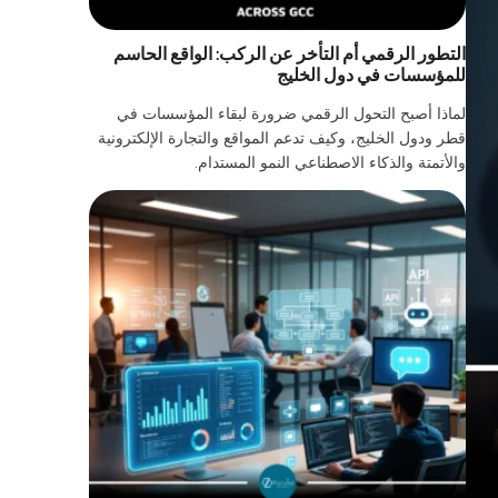
التطور الرقمي أم التأخر عن الركب: الواقع الحاسم
للمؤسسات في دول الخليج
لماذا أصبح التحول الرقمي ضرورة لبقاء المؤسسات في
قطر ودول الخليج، وكيف تدعم المواقع والتجارة الإلكترونية
والأتمتة والذكاء الاصطناعي النمو المستدام.