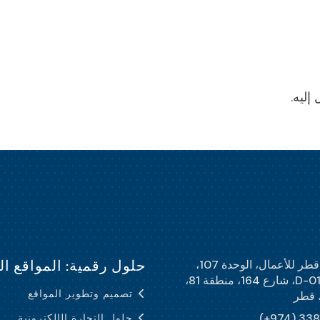
إليه.
حلول رقمية: المواقع الإلكترونية 
حاضنة قطر للأعمال، الوحدة 107،
المبنى D-01، شارع 164، منطقة 81،
تصميم وتطوير المواقع
 قطر
(+974) 33
حلول التجارة الإلكترونية