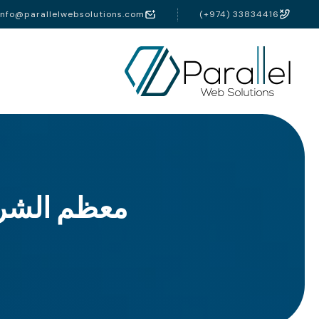
info@parallelwebsolutions.com
(+974) 33834416
معظم الشرك