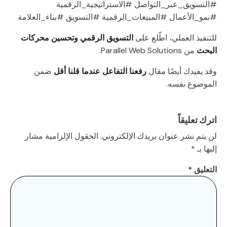
#التسويق_عبر_التواصل #الاستراتيجية_الرقمية
#نمو_الأعمال #المبيعات_الرقمية #التسويق #بناء_العلامة
للتنفيذ العملي، اطّلع على
التسويق الرقمي وتحسين محركات
البحث
من Parallel Web Solutions.
وقد يفيدك أيضًا مقال
رفعنا التفاعل عندما قلنا أقل
ضمن
الموضوع نفسه.
اترك تعليقاً
لن يتم نشر عنوان بريدك الإلكتروني.
الحقول الإلزامية مشار
إليها بـ
*
التعليق
*