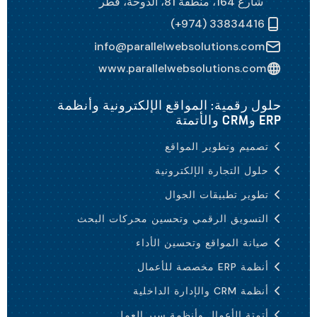
شارع 164، منطقة 81، الدوحة، قطر
(+974) 33834416
info@parallelwebsolutions.com
www.parallelwebsolutions.com
حلول رقمية: المواقع الإلكترونية وأنظمة
ERP وCRM والأتمتة
تصميم وتطوير المواقع
حلول التجارة الإلكترونية
تطوير تطبيقات الجوال
التسويق الرقمي وتحسين محركات البحث
صيانة المواقع وتحسين الأداء
أنظمة ERP مخصصة للأعمال
أنظمة CRM والإدارة الداخلية
أتمتة الأعمال وأنظمة سير العمل